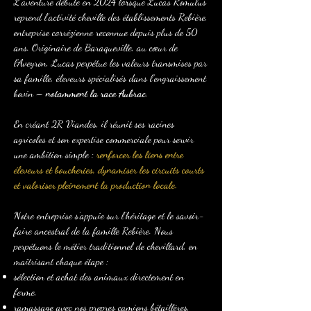
L’aventure débute en 2024 lorsque Lucas Romulus
reprend l’activité cheville des établissements Rebière,
entreprise corrézienne reconnue depuis plus de 50
ans. Originaire de Baraqueville, au cœur de
l’Aveyron, Lucas perpétue les valeurs transmises par
sa famille, éleveurs spécialisés dans l’engraissement
bovin –
notamment la race Aubrac
.
En créant 2R Viandes, il réunit ses racines
agricoles et son expertise commerciale pour servir
une ambition simple :
renforcer les liens entre
éleveurs et boucheries, dynamiser les circuits courts
et valoriser pleinement la production locale.
Notre entreprise s’appuie sur l’héritage et le savoir-
faire ancestral de la famille Rebière. Nous
perpétuons le métier traditionnel de chevillard, en
maîtrisant chaque étape :
sélection et achat des animaux directement en
ferme,
ramassage avec nos propres camions bétaillères,