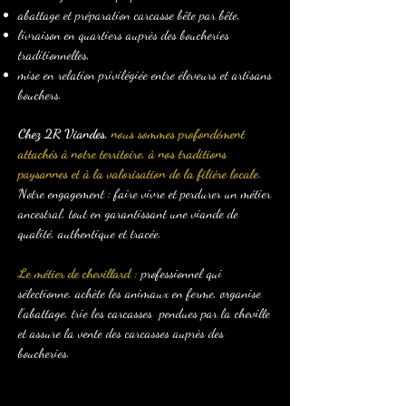
abattage et préparation carcasse bête par bête,
livraison en quartiers auprès des boucheries
traditionnelles,
mise en relation privilégiée entre éleveurs et artisans
bouchers.
Chez 2R Viandes,
nous sommes profondément
attachés à notre territoire, à nos traditions
paysannes et à la valorisation de la filière locale.
Notre engagement : faire vivre et perdurer un métier
ancestral, tout en garantissant une viande de
qualité, authentique et tracée.
Le métier de chevillard :
professionnel qui
sélectionne, achète les animaux en ferme, organise
l’abattage, trie les carcasses pendues par la cheville
et assure la vente des carcasses auprès des
boucheries.