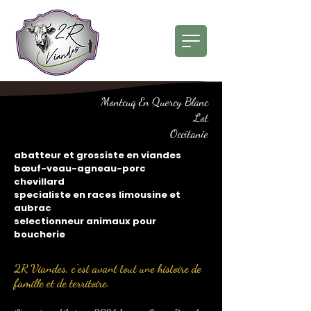
Montcuq En Quercy Blanc
Lot
Occitanie
abatteur et grossiste en viandes
bœuf-veau-agneau-porc
chevillard
specialiste en races limousine et
aubrac
selectionneur animaux pour
boucherie
2R Viandes, c’est avant tout une histoire de
famille et de territoire.