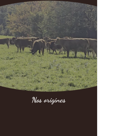
Nos origines