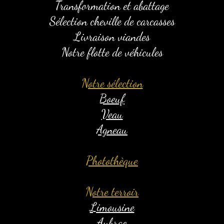
Transformation et abattage
Sélection cheville de carcasses
Livraison viandes
Notre flotte de véhicules
Notre sélection
Boeuf
Veau
Agneau
Photothèque
Notre terroir
Limousine​
Aubrac