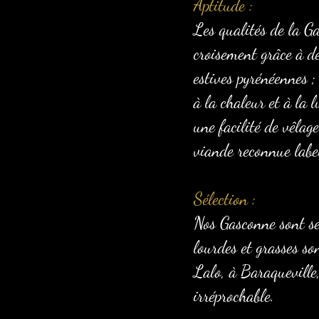
Aptitude :
Les qualités de la G
croisement grâce à d
estives pyrénéennes ;
à la chaleur et à la 
une facilité de vêlag
viande reconnue labe
Sélection :
Nos Gasconne sont sé
lourdes et grasses so
Lalo, à Baraqueville,
irréprochable.