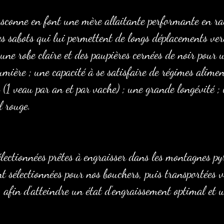
asconne en font une mère allaitante performante en ra
es sabots qui lui permettent de longs déplacements ve
 une robe claire et des paupières cernées de noir pour 
lumière ; une capacité à se satisfaire de régimes alimen
e (1 veau par an et par vache) ; une grande longévité ;
l rouge.
lectionnées prêtes à engraisser dans les montagnes py
nt sélectionnées pour nos bouchers, puis transportées ve
 afin d’atteindre un état d’engraissement optimal et 