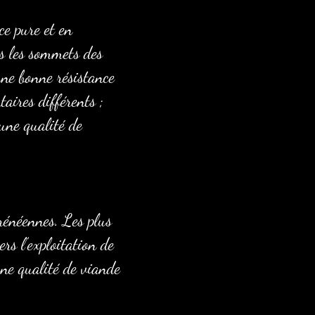
ce pure et en
rs les sommets des
une bonne résistance
taires différents ;
 une qualité de
rénéennes. Les plus
rs l’exploitation de
une qualité de viande