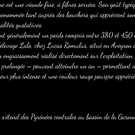
 est une viande fine, à fibres serrées. Son goût typi
a renommée tant auprès des bouchers qui apprécient so
alités gustatives.
ent généralement un poids compris entre 380 et 450 
’élevage Lalo, chez Lucas Romulus, situé en Aveyro
n engraissement réalisé directement sur l’exploitation
n prolongée – pouvant atteindre un an – permettant d’
ur plus intense et une couleur rouge pourpre appréciée
 s’étend des Pyrénées centrales au bassin de la Garon