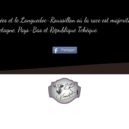
s et le Languedoc-Roussillon où la race est majoritai
tagne, Pays-Bas et République Tchèque.
Partager
SARL 2R VIANDES
1669 Route de La Valeynie
19210 LUBERSAC