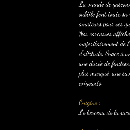
La viande de gasconne
subtile font toute s
amateurs pour ses qu
Nos carcasses affich
majoritairement de l
d’altitude. Grâce à u
une durée de finitio
plus marqué, une save
exigeants.
Origine :
Le berceau de la race