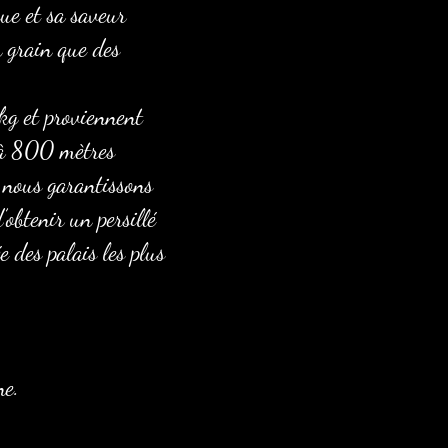
que et sa saveur
n grain que des
kg et proviennent
n à 800 mètres
, nous garantissons
obtenir un persillé
 des palais les plus
ne.