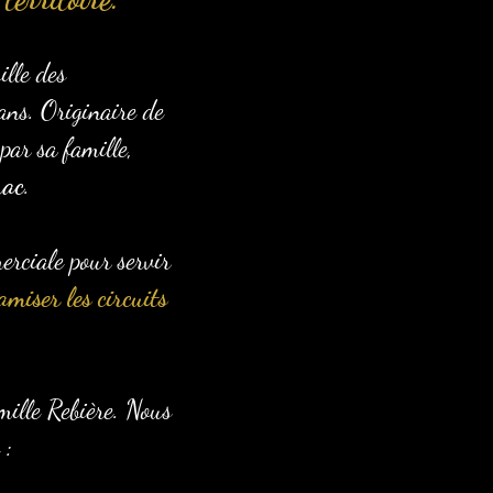
lle des
ans. Originaire de
par sa famille,
rac
.
erciale pour servir
amiser les circuits
amille Rebière. Nous
 :