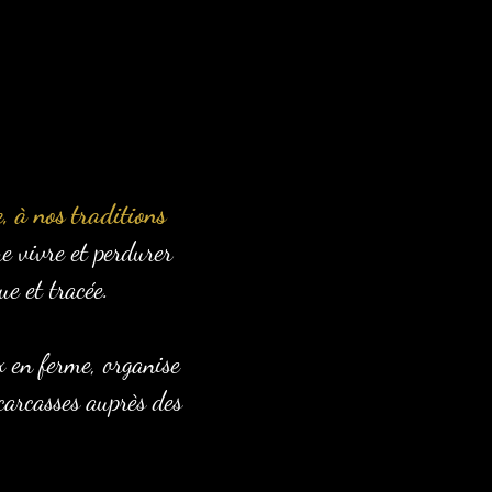
, à nos traditions
e vivre et perdurer
e et tracée.
x en ferme, organise
 carcasses auprès des