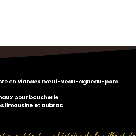
siste en viandes bœuf-veau-agneau-porc
maux pour boucherie
es limousine et aubrac
t avant tout une histoire de famille et de 