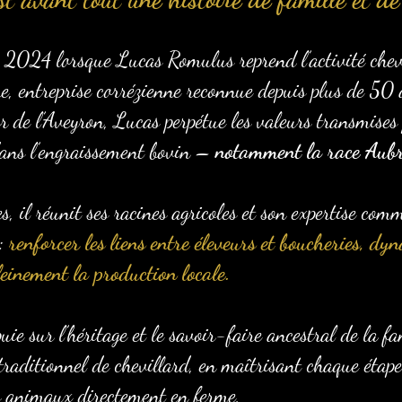
 2024 lorsque Lucas Romulus reprend l’activité chevi
re, entreprise corrézienne reconnue depuis plus de 50 
 de l’Aveyron, Lucas perpétue les valeurs transmises 
 dans l’engraissement bovin –
notamment la race Aub
 il réunit ses racines agricoles et son expertise comm
 :
renforcer les liens entre éleveurs et boucheries, dyn
leinement la production locale.
puie sur l’héritage et le savoir-faire ancestral de la f
traditionnel de chevillard, en maîtrisant chaque étape
es animaux directement en ferme,