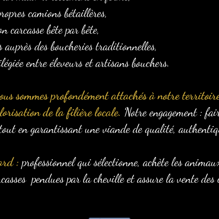
ropres camions bétaillères,
on carcasse bête par bête,
s auprès des boucheries traditionnelles,
ilégiée entre éleveurs et artisans bouchers.
ous sommes profondément attachés à notre territoire
orisation de la filière locale.
Notre engagement : fair
tout en garantissant une viande de qualité, authentiqu
ard :
professionnel qui sélectionne, achète les animau
carcasses pendues par la cheville et assure la vente des