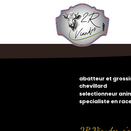
abatteur et gros
chevillard
selectionneur ani
specialiste en rac
2R Viandes, c’es