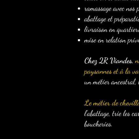
ramassage avec nos p
abattage et préparati
livraison en quartier
mise en relation priv
Chez 2R Viandes,
n
paysannes et à la val
un métier ancestral, 
Le métier de chevill
l’abattage, trie les 
boucheries.