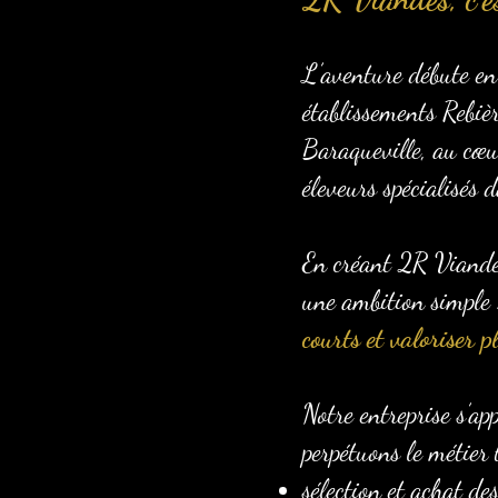
L’aventure débute en
établissements Rebiè
Baraqueville, au cœur
éleveurs spécialisés
En créant 2R Viandes,
une ambition simple
courts et valoriser p
Notre entreprise s’ap
perpétuons le métier 
sélection et achat d