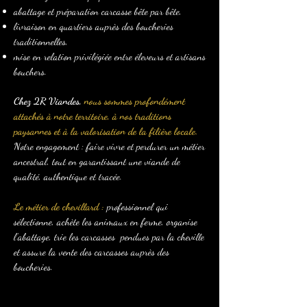
abattage et préparation carcasse bête par bête,
livraison en quartiers auprès des boucheries
traditionnelles,
mise en relation privilégiée entre éleveurs et artisans
bouchers.
Chez 2R Viandes,
nous sommes profondément
attachés à notre territoire, à nos traditions
paysannes et à la valorisation de la filière locale.
Notre engagement : faire vivre et perdurer un métier
ancestral, tout en garantissant une viande de
qualité, authentique et tracée.
Le métier de chevillard :
professionnel qui
sélectionne, achète les animaux en ferme, organise
l’abattage, trie les carcasses pendues par la cheville
et assure la vente des carcasses auprès des
boucheries.