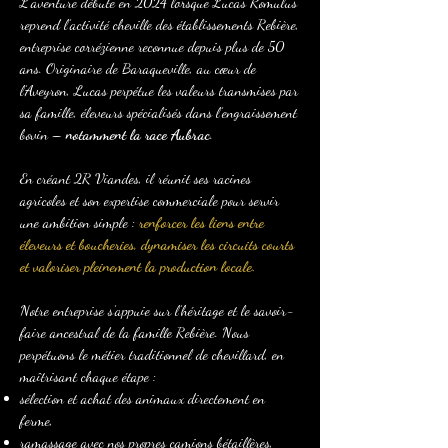
L’aventure débute en 2024 lorsque Lucas Romulus
reprend l’activité cheville des établissements Rebière,
entreprise corrézienne reconnue depuis plus de 50
ans. Originaire de Baraqueville, au cœur de
l’Aveyron, Lucas perpétue les valeurs transmises par
sa famille, éleveurs spécialisés dans l’engraissement
bovin –
notamment la race Aubrac
.
En créant 2R Viandes, il réunit ses racines
agricoles et son expertise commerciale pour servir
une ambition simple :
renforcer les liens entre
éleveurs et boucheries, dynamiser les circuits courts
et valoriser pleinement la production locale.
Notre entreprise s’appuie sur l’héritage et le savoir-
faire ancestral de la famille Rebière. Nous
perpétuons le métier traditionnel de chevillard, en
maîtrisant chaque étape :
sélection et achat des animaux directement en
ferme,
ramassage avec nos propres camions bétaillères,