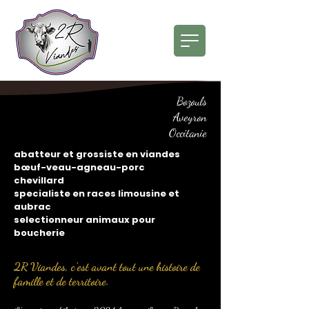
Bozouls
Aveyron
Occitanie
abatteur et grossiste en viandes
bœuf-veau-agneau-porc
chevillard
specialiste en races limousine et
aubrac
selectionneur animaux pour
boucherie
2R Viandes, c’est avant tout une histoire de
famille et de territoire.