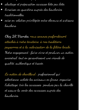
abattage et préparation carcasse bête par bête,
livraison en quartiers auprès des boucheries
traditionnelles,
mise en relation privilégiée entre éleveurs et artisans
bouchers.
Chez 2R Viandes,
nous sommes profondément
attachés à notre territoire, à nos traditions
paysannes et à la valorisation de la filière locale.
Notre engagement : faire vivre et perdurer un métier
ancestral, tout en garantissant une viande de
qualité, authentique et tracée.
Le métier de chevillard :
professionnel qui
sélectionne, achète les animaux en ferme, organise
l’abattage, trie les carcasses pendues par la cheville
et assure la vente des carcasses auprès des
boucheries.