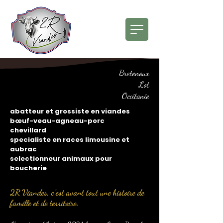
Bretenoux
Lot
Occitanie
abatteur et grossiste en viandes
bœuf-veau-agneau-porc
chevillard
specialiste en races limousine et
aubrac
selectionneur animaux pour
boucherie
2R Viandes, c’est avant tout une histoire de
famille et de territoire.