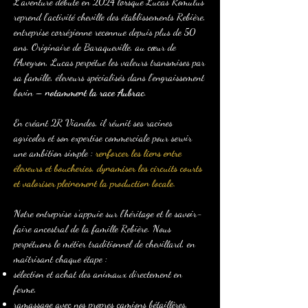
L’aventure débute en 2024 lorsque Lucas Romulus
reprend l’activité cheville des établissements Rebière,
entreprise corrézienne reconnue depuis plus de 50
ans. Originaire de Baraqueville, au cœur de
l’Aveyron, Lucas perpétue les valeurs transmises par
sa famille, éleveurs spécialisés dans l’engraissement
bovin –
notamment la race Aubrac
.
En créant 2R Viandes, il réunit ses racines
agricoles et son expertise commerciale pour servir
une ambition simple :
renforcer les liens entre
éleveurs et boucheries, dynamiser les circuits courts
et valoriser pleinement la production locale.
Notre entreprise s’appuie sur l’héritage et le savoir-
faire ancestral de la famille Rebière. Nous
perpétuons le métier traditionnel de chevillard, en
maîtrisant chaque étape :
sélection et achat des animaux directement en
ferme,
ramassage avec nos propres camions bétaillères,