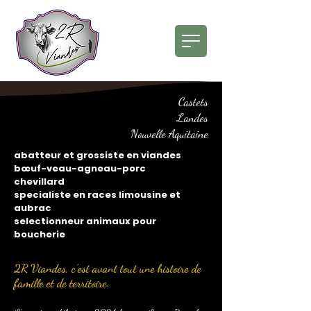
Castets
Landes
Nouvelle Aquitaine
abatteur et grossiste en viandes
bœuf-veau-agneau-porc
chevillard
specialiste en races limousine et
aubrac
selectionneur animaux pour
boucherie
2R Viandes, c’est avant tout une histoire de
famille et de territoire.