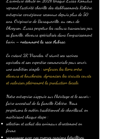
L’aventure débute en 2024 lorsque Lucas Romulus
reprend l’activité cheville des établissements Rebière,
entreprise corrézienne reconnue depuis plus de 50
ans. Originaire de Baraqueville, au cœur de
l’Aveyron, Lucas perpétue les valeurs transmises par
sa famille, éleveurs spécialisés dans l’engraissement
bovin –
notamment la race Aubrac
.
En créant 2R Viandes, il réunit ses racines
agricoles et son expertise commerciale pour servir
une ambition simple :
renforcer les liens entre
éleveurs et boucheries, dynamiser les circuits courts
et valoriser pleinement la production locale.
Notre entreprise s’appuie sur l’héritage et le savoir-
faire ancestral de la famille Rebière. Nous
perpétuons le métier traditionnel de chevillard, en
maîtrisant chaque étape :
sélection et achat des animaux directement en
ferme,
ramassage avec nos propres camions bétaillères,