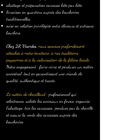
abattage et préparation carcasse bête par bête,
livraison en quartiers auprès des boucheries
traditionnelles,
mise en relation privilégiée entre éleveurs et artisans
bouchers.
Chez 2R Viandes,
nous sommes profondément
attachés à notre territoire, à nos traditions
paysannes et à la valorisation de la filière locale.
Notre engagement : faire vivre et perdurer un métier
ancestral, tout en garantissant une viande de
qualité, authentique et tracée.
Le métier de chevillard :
professionnel qui
sélectionne, achète les animaux en ferme, organise
l’abattage, trie les carcasses pendues par la cheville
et assure la vente des carcasses auprès des
boucheries.