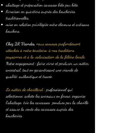
abattage et préparation carcasse bête par bête,
livraison en quartiers auprès des boucheries
traditionnelles,
mise en relation privilégiée entre éleveurs et artisans
bouchers.
Chez 2R Viandes,
nous sommes profondément
attachés à notre territoire, à nos traditions
paysannes et à la valorisation de la filière locale.
Notre engagement : faire vivre et perdurer un métier
ancestral, tout en garantissant une viande de
qualité, authentique et tracée.
Le métier de chevillard :
professionnel qui
sélectionne, achète les animaux en ferme, organise
l’abattage, trie les carcasses pendues par la cheville
et assure la vente des carcasses auprès des
boucheries.