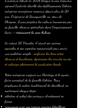
L’aventure débute en 2024 lorsque Lucas Romulus
reprend l’activité cheville des établissements Rebière,
entreprise corrézienne reconnue depuis plus de 50
ans. Originaire de Baraqueville, au cœur de
l’Aveyron, Lucas perpétue les valeurs transmises par
sa famille, éleveurs spécialisés dans l’engraissement
bovin –
notamment la race Aubrac
.
En créant 2R Viandes, il réunit ses racines
agricoles et son expertise commerciale pour servir
une ambition simple :
renforcer les liens entre
éleveurs et boucheries, dynamiser les circuits courts
et valoriser pleinement la production locale.
Notre entreprise s’appuie sur l’héritage et le savoir-
faire ancestral de la famille Rebière. Nous
perpétuons le métier traditionnel de chevillard, en
maîtrisant chaque étape :
sélection et achat des animaux directement en
ferme,
ramassage avec nos propres camions bétaillères,