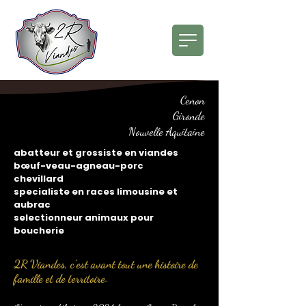
Cenon
Gironde
Nouvelle Aquitaine
abatteur et grossiste en viandes
bœuf-veau-agneau-porc
chevillard
specialiste en races limousine et
aubrac
selectionneur animaux pour
boucherie
2R Viandes, c’est avant tout une histoire de
famille et de territoire.