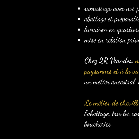
ramassage avec nos p
abattage et préparati
livraison en quartier
mise en relation priv
Chez 2R Viandes,
n
paysannes et à la val
un métier ancestral, 
Le métier de chevill
l’abattage, trie les 
boucheries.