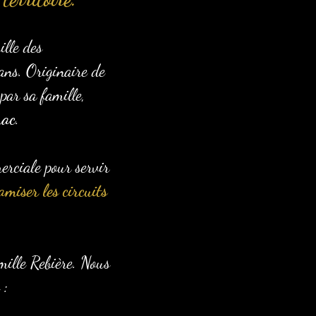
lle des
ans. Originaire de
par sa famille,
rac
.
erciale pour servir
amiser les circuits
amille Rebière. Nous
 :