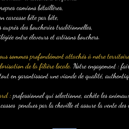
ropres camions bétaillères,
on carcasse bête par bête,
s auprès des boucheries traditionnelles,
ilégiée entre éleveurs et artisans bouchers.
ous sommes profondément attachés à notre territoire
orisation de la filière locale.
Notre engagement : fair
tout en garantissant une viande de qualité, authentiqu
ard :
professionnel qui sélectionne, achète les animau
carcasses pendues par la cheville et assure la vente des