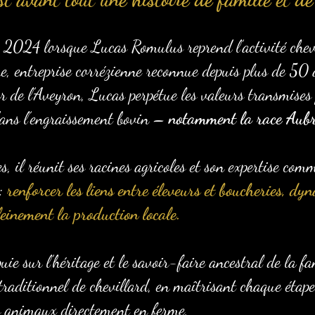
 2024 lorsque Lucas Romulus reprend l’activité chevi
re, entreprise corrézienne reconnue depuis plus de 50 
 de l’Aveyron, Lucas perpétue les valeurs transmises 
 dans l’engraissement bovin –
notamment la race Aub
 il réunit ses racines agricoles et son expertise comm
 :
renforcer les liens entre éleveurs et boucheries, dyn
leinement la production locale.
puie sur l’héritage et le savoir-faire ancestral de la f
traditionnel de chevillard, en maîtrisant chaque étape
es animaux directement en ferme,