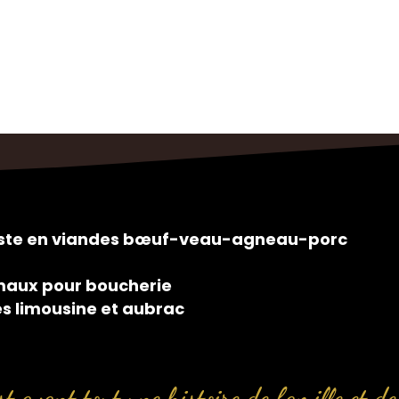
siste en viandes bœuf-veau-agneau-porc
maux pour boucherie
es limousine et aubrac
t avant tout une histoire de famille et de 