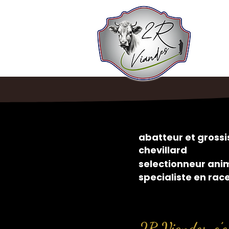
abatteur et gros
chevillard
selectionneur ani
specialiste en rac
2R Viandes, c’es