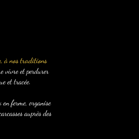
, à nos traditions
e vivre et perdurer
e et tracée.
x en ferme, organise
 carcasses auprès des