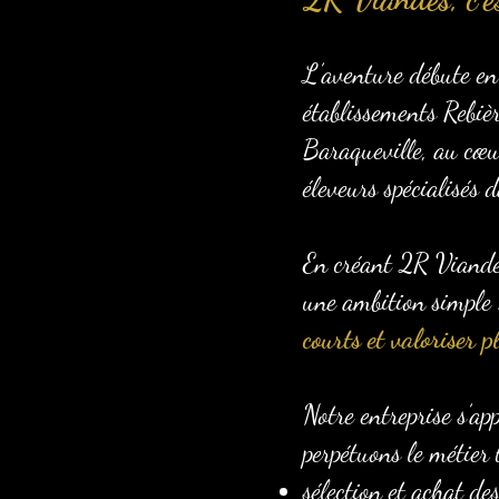
L’aventure débute en
établissements Rebiè
Baraqueville, au cœur
éleveurs spécialisés
En créant 2R Viandes,
une ambition simple
courts et valoriser p
Notre entreprise s’ap
perpétuons le métier 
sélection et achat d