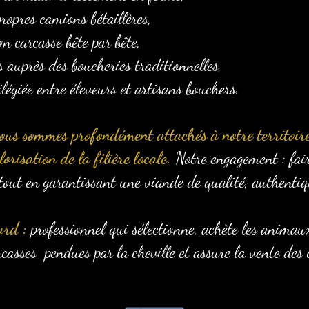
ropres camions bétaillères,
on carcasse bête par bête,
s auprès des boucheries traditionnelles,
ilégiée entre éleveurs et artisans bouchers.
ous sommes profondément attachés à notre territoire
orisation de la filière locale.
Notre engagement : fair
tout en garantissant une viande de qualité, authentiqu
ard :
professionnel qui sélectionne, achète les animau
carcasses pendues par la cheville et assure la vente des