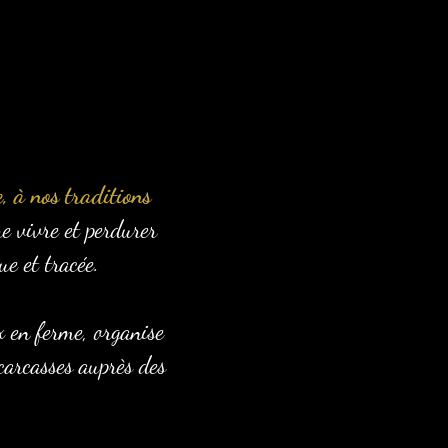
, à nos traditions
e vivre et perdurer
e et tracée.
x en ferme, organise
 carcasses auprès des