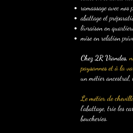
ramassage avec nos p
abattage et préparati
livraison en quartier
mise en relation priv
Chez 2R Viandes,
n
paysannes et à la val
un métier ancestral, 
Le métier de chevill
l’abattage, trie les 
boucheries.