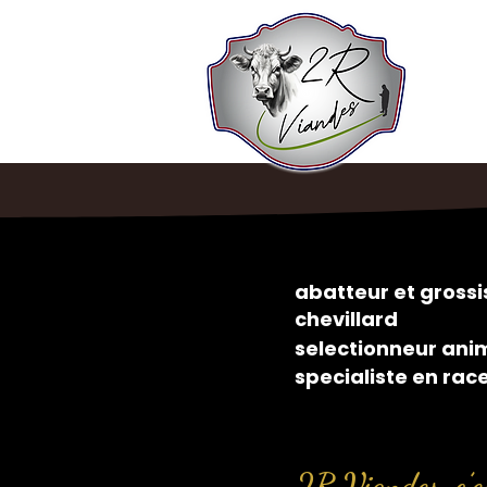
abatteur et gros
chevillard
selectionneur ani
specialiste en rac
2R Viandes, c’es