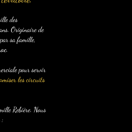
lle des
ans. Originaire de
par sa famille,
rac
.
erciale pour servir
amiser les circuits
amille Rebière. Nous
 :