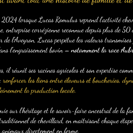
 2024 lorsque Lucas Romulus reprend l’activité chevi
re, entreprise corrézienne reconnue depuis plus de 50 
 de l’Aveyron, Lucas perpétue les valeurs transmises 
 dans l’engraissement bovin –
notamment la race Aub
 il réunit ses racines agricoles et son expertise comm
 :
renforcer les liens entre éleveurs et boucheries, dyn
leinement la production locale.
puie sur l’héritage et le savoir-faire ancestral de la f
traditionnel de chevillard, en maîtrisant chaque étape
es animaux directement en ferme,