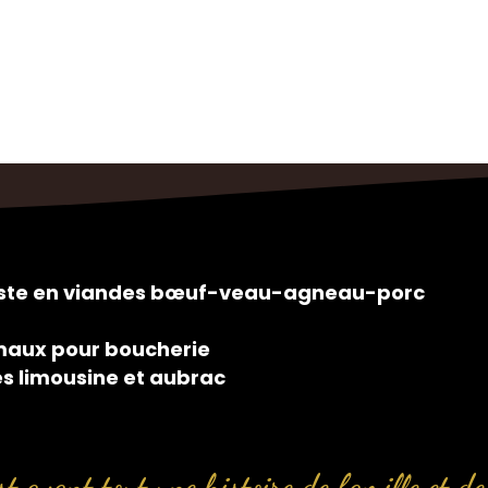
siste en viandes bœuf-veau-agneau-porc
maux pour boucherie
es limousine et aubrac
t avant tout une histoire de famille et de 