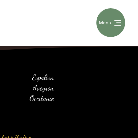
Menu
Espalion
Aveyron
Occitanie
territoire.