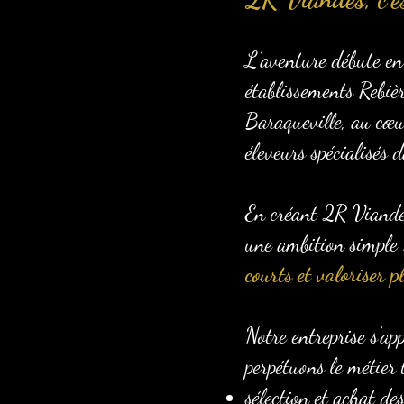
L’aventure débute en
établissements Rebiè
Baraqueville, au cœur
éleveurs spécialisés
En créant 2R Viandes,
une ambition simple
courts et valoriser p
Notre entreprise s’ap
perpétuons le métier 
sélection et achat d