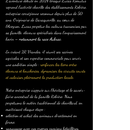
L’aventure débute en 2024 lorsque Lucas Romulus
reprend l’activité cheville des établissements Rebière,
entreprise corrézienne reconnue depuis plus de 50
ans. Originaire de Baraqueville, au cœur de
l’Aveyron, Lucas perpétue les valeurs transmises par
sa famille, éleveurs spécialisés dans l’engraissement
bovin –
notamment la race Aubrac
.
En créant 2R Viandes, il réunit ses racines
agricoles et son expertise commerciale pour servir
une ambition simple :
renforcer les liens entre
éleveurs et boucheries, dynamiser les circuits courts
et valoriser pleinement la production locale.
Notre entreprise s’appuie sur l’héritage et le savoir-
faire ancestral de la famille Rebière. Nous
perpétuons le métier traditionnel de chevillard, en
maîtrisant chaque étape :
sélection et achat des animaux directement en
ferme,
ramassage avec nos propres camions bétaillères,