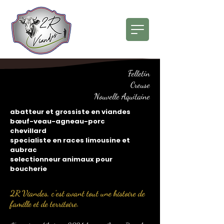
Felletin
Creuse
Nouvelle Aquitaine
abatteur et grossiste en viandes
bœuf-veau-agneau-porc
chevillard
specialiste en races limousine et
aubrac
selectionneur animaux pour
boucherie
2R Viandes, c’est avant tout une histoire de
famille et de territoire.