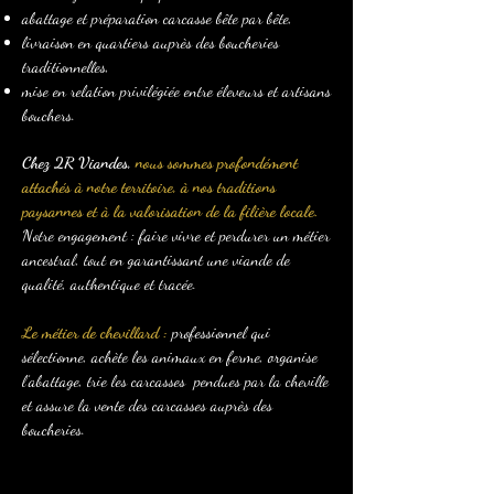
abattage et préparation carcasse bête par bête,
livraison en quartiers auprès des boucheries
traditionnelles,
mise en relation privilégiée entre éleveurs et artisans
bouchers.
Chez 2R Viandes,
nous sommes profondément
attachés à notre territoire, à nos traditions
paysannes et à la valorisation de la filière locale.
Notre engagement : faire vivre et perdurer un métier
ancestral, tout en garantissant une viande de
qualité, authentique et tracée.
Le métier de chevillard :
professionnel qui
sélectionne, achète les animaux en ferme, organise
l’abattage, trie les carcasses pendues par la cheville
et assure la vente des carcasses auprès des
boucheries.