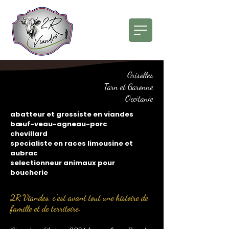
Grisolles
Tarn et Garonne
Occitanie
abatteur et grossiste en viandes
bœuf-veau-agneau-porc
chevillard
specialiste en races limousine et
aubrac
selectionneur animaux pour
boucherie
2R Viandes, c’est avant tout une histoire de
famille et de territoire.