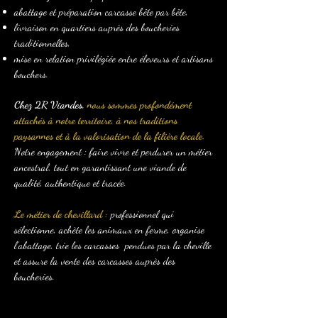
abattage et préparation carcasse bête par bête,
livraison en quartiers auprès des boucheries
traditionnelles,
mise en relation privilégiée entre éleveurs et artisans
bouchers.
Chez 2R Viandes,
nous sommes profondément
attachés à notre territoire, à nos traditions
paysannes et à la valorisation de la filière locale.
Notre engagement : faire vivre et perdurer un métier
ancestral, tout en garantissant une viande de
qualité, authentique et tracée.
Le métier de chevillard :
professionnel qui
sélectionne, achète les animaux en ferme, organise
l’abattage, trie les carcasses pendues par la cheville
et assure la vente des carcasses auprès des
boucheries.