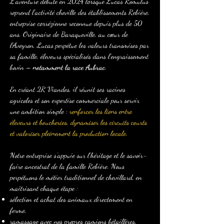
L’aventure débute en 2024 lorsque Lucas Romulus
reprend l’activité cheville des établissements Rebière,
entreprise corrézienne reconnue depuis plus de 50
ans. Originaire de Baraqueville, au cœur de
l’Aveyron, Lucas perpétue les valeurs transmises par
sa famille, éleveurs spécialisés dans l’engraissement
bovin –
notamment la race Aubrac
.
En créant 2R Viandes, il réunit ses racines
agricoles et son expertise commerciale pour servir
une ambition simple :
renforcer les liens entre
éleveurs et boucheries, dynamiser les circuits courts
et valoriser pleinement la production locale.
Notre entreprise s’appuie sur l’héritage et le savoir-
faire ancestral de la famille Rebière. Nous
perpétuons le métier traditionnel de chevillard, en
maîtrisant chaque étape :
sélection et achat des animaux directement en
ferme,
ramassage avec nos propres camions bétaillères,