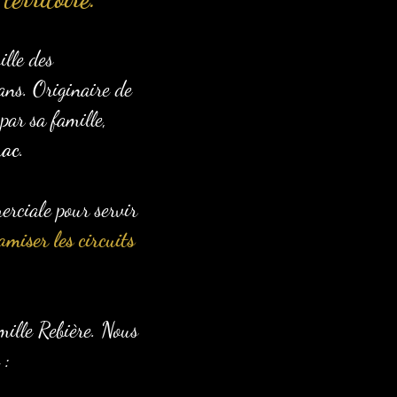
lle des
ans. Originaire de
par sa famille,
rac
.
erciale pour servir
amiser les circuits
amille Rebière. Nous
 :