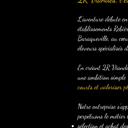
L’aventure débute en
établissements Rebiè
Baraqueville, au cœur
éleveurs spécialisés
En créant 2R Viandes,
une ambition simple
courts et valoriser p
Notre entreprise s’ap
perpétuons le métier 
sélection et achat d