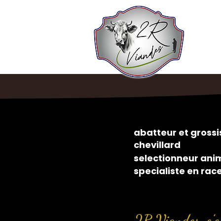
abatteur et gros
chevillard
selectionneur ani
specialiste en rac
2R Viandes, c’es