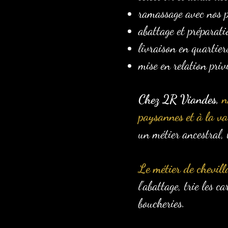
ramassage avec nos p
abattage et préparati
livraison en quartier
mise en relation priv
Chez 2R Viandes,
n
paysannes et à la val
un métier ancestral, 
Le métier de chevill
l’abattage, trie les 
boucheries.