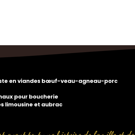
siste en viandes bœuf-veau-agneau-porc
maux pour boucherie
es limousine et aubrac
t avant tout une histoire de famille et de 