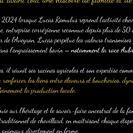
 2024 lorsque Lucas Romulus reprend l’activité chevi
re, entreprise corrézienne reconnue depuis plus de 50 
 de l’Aveyron, Lucas perpétue les valeurs transmises 
 dans l’engraissement bovin –
notamment la race Aub
 il réunit ses racines agricoles et son expertise comm
 :
renforcer les liens entre éleveurs et boucheries, dyn
leinement la production locale.
puie sur l’héritage et le savoir-faire ancestral de la f
traditionnel de chevillard, en maîtrisant chaque étape
es animaux directement en ferme,