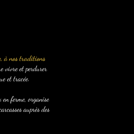
, à nos traditions
e vivre et perdurer
e et tracée.
x en ferme, organise
 carcasses auprès des