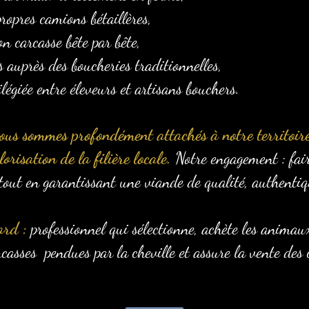
ropres camions bétaillères,
on carcasse bête par bête,
s auprès des boucheries traditionnelles,
ilégiée entre éleveurs et artisans bouchers.
ous sommes profondément attachés à notre territoire
orisation de la filière locale.
Notre engagement : fair
tout en garantissant une viande de qualité, authentiqu
ard :
professionnel qui sélectionne, achète les animau
carcasses pendues par la cheville et assure la vente des