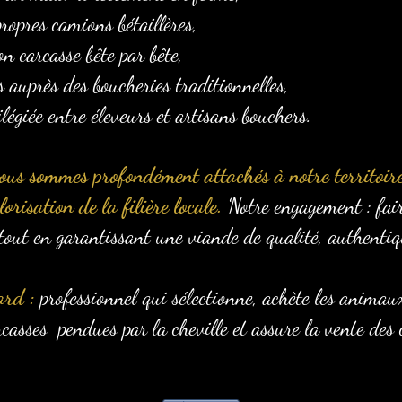
ropres camions bétaillères,
on carcasse bête par bête,
s auprès des boucheries traditionnelles,
ilégiée entre éleveurs et artisans bouchers.
ous sommes profondément attachés à notre territoire
orisation de la filière locale.
Notre engagement : fair
tout en garantissant une viande de qualité, authentiqu
ard :
professionnel qui sélectionne, achète les animau
carcasses pendues par la cheville et assure la vente des