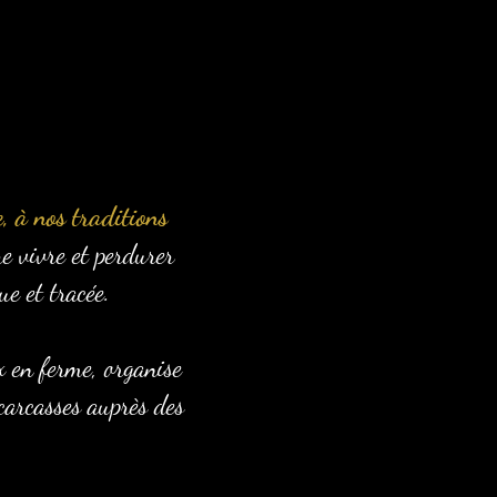
, à nos traditions
e vivre et perdurer
e et tracée.
x en ferme, organise
 carcasses auprès des