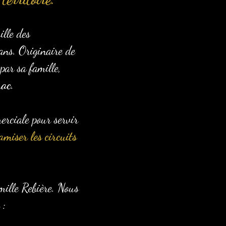
lle des
ans. Originaire de
par sa famille,
rac
.
erciale pour servir
amiser les circuits
amille Rebière. Nous
 :