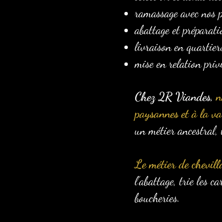
ramassage avec nos p
abattage et préparati
livraison en quartier
mise en relation priv
Chez 2R Viandes,
n
paysannes et à la val
un métier ancestral, 
Le métier de chevill
l’abattage, trie les 
boucheries.