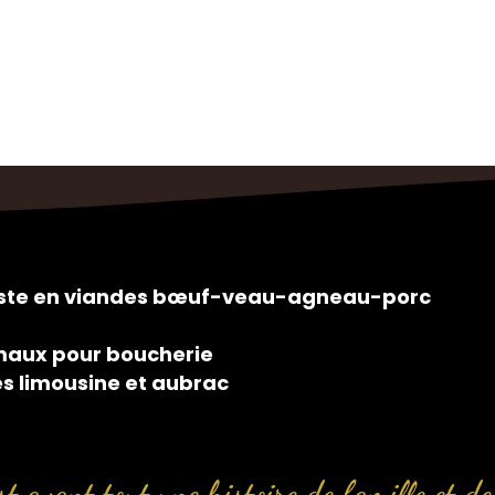
siste en viandes bœuf-veau-agneau-porc
maux pour boucherie
es limousine et aubrac
t avant tout une histoire de famille et de 