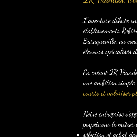
L’aventure débute en
établissements Rebiè
Baraqueville, au cœur
éleveurs spécialisés
En créant 2R Viandes,
une ambition simple
courts et valoriser p
Notre entreprise s’ap
perpétuons le métier 
sélection et achat d