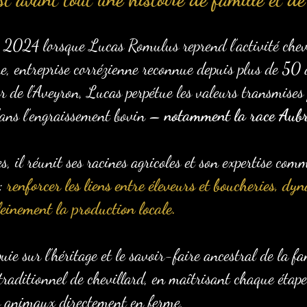
 2024 lorsque Lucas Romulus reprend l’activité chevi
re, entreprise corrézienne reconnue depuis plus de 50 
 de l’Aveyron, Lucas perpétue les valeurs transmises 
 dans l’engraissement bovin –
notamment la race Aub
 il réunit ses racines agricoles et son expertise comm
 :
renforcer les liens entre éleveurs et boucheries, dyn
leinement la production locale.
puie sur l’héritage et le savoir-faire ancestral de la f
traditionnel de chevillard, en maîtrisant chaque étape
es animaux directement en ferme,