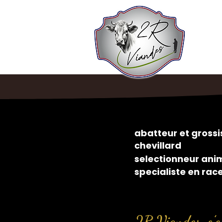
abatteur et gros
chevillard
selectionneur ani
specialiste en rac
2R Viandes, c’es