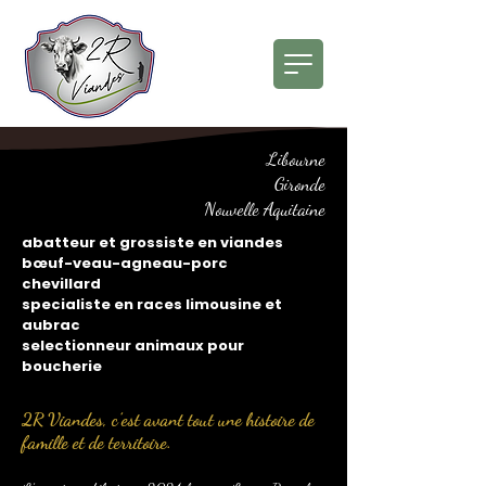
Libourne
Gironde
Nouvelle Aquitaine
abatteur et grossiste en viandes
bœuf-veau-agneau-porc
chevillard
specialiste en races limousine et
aubrac
selectionneur animaux pour
boucherie
2R Viandes, c’est avant tout une histoire de
famille et de territoire.