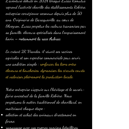
L’aventure débute en 2024 lorsque Lucas Romulus
reprend l’activité cheville des établissements Rebière,
entreprise corrézienne reconnue depuis plus de 50
ans. Originaire de Baraqueville, au cœur de
l’Aveyron, Lucas perpétue les valeurs transmises par
sa famille, éleveurs spécialisés dans l’engraissement
bovin –
notamment la race Aubrac
.
En créant 2R Viandes, il réunit ses racines
agricoles et son expertise commerciale pour servir
une ambition simple :
renforcer les liens entre
éleveurs et boucheries, dynamiser les circuits courts
et valoriser pleinement la production locale.
Notre entreprise s’appuie sur l’héritage et le savoir-
faire ancestral de la famille Rebière. Nous
perpétuons le métier traditionnel de chevillard, en
maîtrisant chaque étape :
sélection et achat des animaux directement en
ferme,
ramassage avec nos propres camions bétaillères,