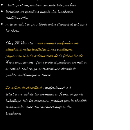
abattage et préparation carcasse bête par bête,
livraison en quartiers auprès des boucheries
traditionnelles,
mise en relation privilégiée entre éleveurs et artisans
bouchers.
Chez 2R Viandes,
nous sommes profondément
attachés à notre territoire, à nos traditions
paysannes et à la valorisation de la filière locale.
Notre engagement : faire vivre et perdurer un métier
ancestral, tout en garantissant une viande de
qualité, authentique et tracée.
Le métier de chevillard :
professionnel qui
sélectionne, achète les animaux en ferme, organise
l’abattage, trie les carcasses pendues par la cheville
et assure la vente des carcasses auprès des
boucheries.