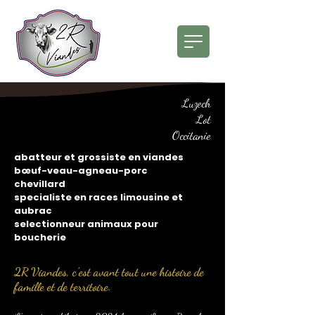
Luzech
Lot
Occitanie
abatteur et grossiste en viandes
bœuf-veau-agneau-porc
chevillard
specialiste en races limousine et
aubrac
selectionneur animaux pour
boucherie
2R Viandes, c’est avant tout une histoire de
famille et de territoire.