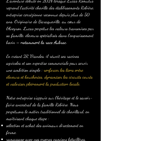
L’aventure débute en 2024 lorsque Lucas Romulus
reprend l’activité cheville des établissements Rebière,
entreprise corrézienne reconnue depuis plus de 50
ans. Originaire de Baraqueville, au cœur de
l’Aveyron, Lucas perpétue les valeurs transmises par
sa famille, éleveurs spécialisés dans l’engraissement
bovin –
notamment la race Aubrac
.
En créant 2R Viandes, il réunit ses racines
agricoles et son expertise commerciale pour servir
une ambition simple :
renforcer les liens entre
éleveurs et boucheries, dynamiser les circuits courts
et valoriser pleinement la production locale.
Notre entreprise s’appuie sur l’héritage et le savoir-
faire ancestral de la famille Rebière. Nous
perpétuons le métier traditionnel de chevillard, en
maîtrisant chaque étape :
sélection et achat des animaux directement en
ferme,
ramassage avec nos propres camions bétaillères,