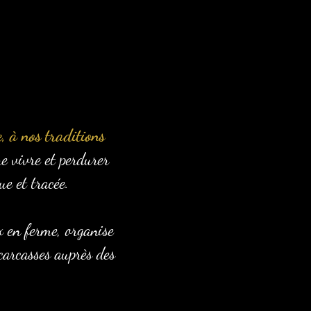
, à nos traditions
e vivre et perdurer
e et tracée.
x en ferme, organise
 carcasses auprès des