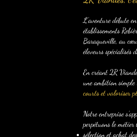
L’aventure débute en
établissements Rebiè
Baraqueville, au cœur
éleveurs spécialisés
En créant 2R Viandes,
une ambition simple
courts et valoriser p
Notre entreprise s’ap
perpétuons le métier 
sélection et achat d