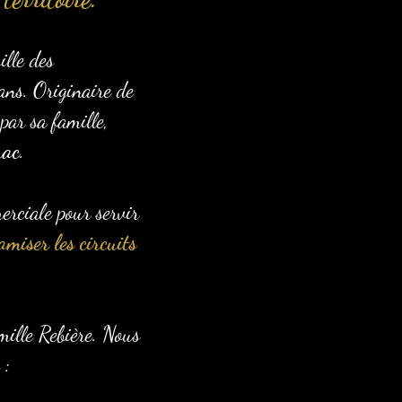
lle des
ans. Originaire de
par sa famille,
rac
.
erciale pour servir
amiser les circuits
amille Rebière. Nous
 :