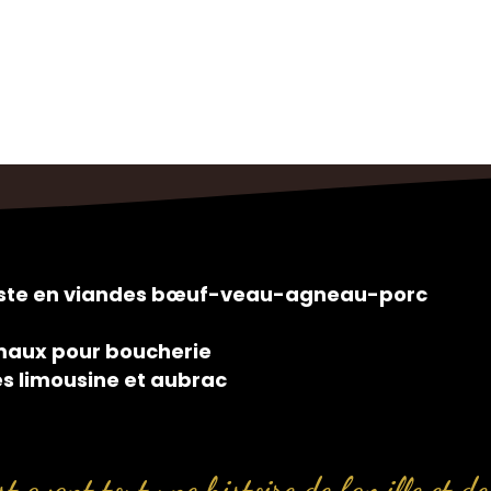
siste en viandes bœuf-veau-agneau-porc
maux pour boucherie
es limousine et aubrac
t avant tout une histoire de famille et de 