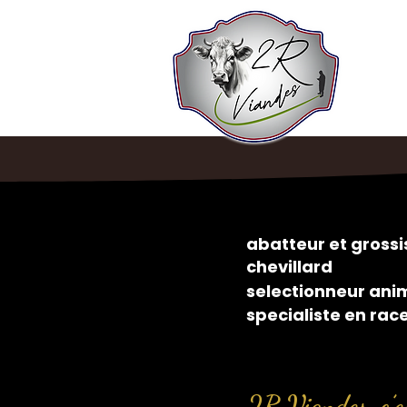
abatteur et gros
chevillard
selectionneur ani
specialiste en rac
2R Viandes, c’es