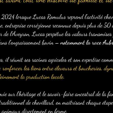
 2024 lorsque Lucas Romulus reprend l’activité chevi
re, entreprise corrézienne reconnue depuis plus de 50 
 de l’Aveyron, Lucas perpétue les valeurs transmises 
 dans l’engraissement bovin –
notamment la race Aub
 il réunit ses racines agricoles et son expertise comm
 :
renforcer les liens entre éleveurs et boucheries, dyn
leinement la production locale.
puie sur l’héritage et le savoir-faire ancestral de la f
traditionnel de chevillard, en maîtrisant chaque étape
es animaux directement en ferme,