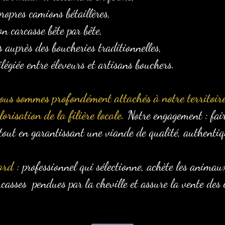
ropres camions bétaillères,
on carcasse bête par bête,
s auprès des boucheries traditionnelles,
ilégiée entre éleveurs et artisans bouchers.
ous sommes profondément attachés à notre territoire
orisation de la filière locale.
Notre engagement : fair
tout en garantissant une viande de qualité, authentiqu
ard :
professionnel qui sélectionne, achète les animau
carcasses pendues par la cheville et assure la vente des