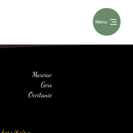
Menu
Marciac
Gers
Occitanie
territoire.