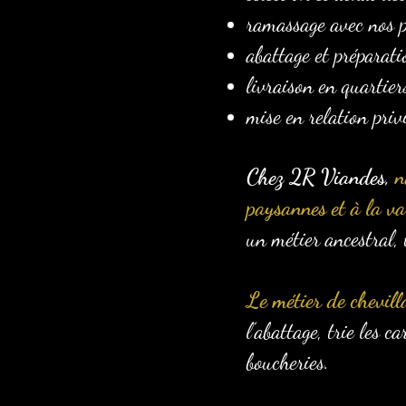
ramassage avec nos p
abattage et préparati
livraison en quartier
mise en relation priv
Chez 2R Viandes,
n
paysannes et à la val
un métier ancestral, 
Le métier de chevill
l’abattage, trie les 
boucheries.