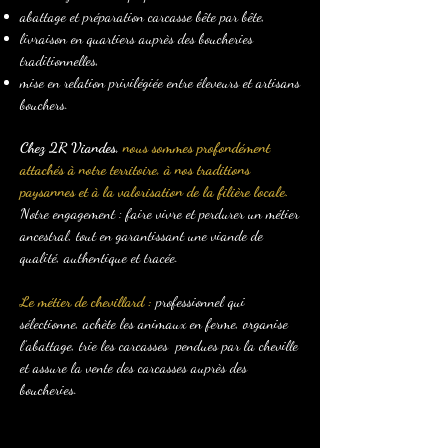
abattage et préparation carcasse bête par bête,
livraison en quartiers auprès des boucheries
traditionnelles,
mise en relation privilégiée entre éleveurs et artisans
bouchers.
Chez 2R Viandes,
nous sommes profondément
attachés à notre territoire, à nos traditions
paysannes et à la valorisation de la filière locale.
Notre engagement : faire vivre et perdurer un métier
ancestral, tout en garantissant une viande de
qualité, authentique et tracée.
Le métier de chevillard :
professionnel qui
sélectionne, achète les animaux en ferme, organise
l’abattage, trie les carcasses pendues par la cheville
et assure la vente des carcasses auprès des
boucheries.