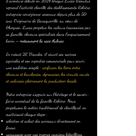
L’aventure débute en 2024 lorsque Lucas Romulus
reprend l’activité cheville des établissements Rebière,
entreprise corrézienne reconnue depuis plus de 50
ans. Originaire de Baraqueville, au cœur de
l’Aveyron, Lucas perpétue les valeurs transmises par
sa famille, éleveurs spécialisés dans l’engraissement
bovin –
notamment la race Aubrac
.
En créant 2R Viandes, il réunit ses racines
agricoles et son expertise commerciale pour servir
une ambition simple :
renforcer les liens entre
éleveurs et boucheries, dynamiser les circuits courts
et valoriser pleinement la production locale.
Notre entreprise s’appuie sur l’héritage et le savoir-
faire ancestral de la famille Rebière. Nous
perpétuons le métier traditionnel de chevillard, en
maîtrisant chaque étape :
sélection et achat des animaux directement en
ferme,
ramassage avec nos propres camions bétaillères,