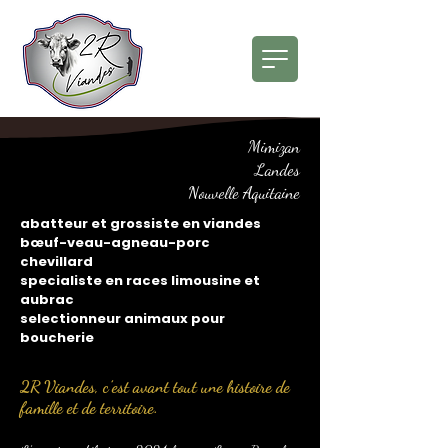
Mimizan
Landes
Nouvelle Aquitaine
abatteur et grossiste en viandes
bœuf-veau-agneau-porc
chevillard
specialiste en races limousine et
aubrac
selectionneur animaux pour
boucherie
2R Viandes, c’est avant tout une histoire de
famille et de territoire.