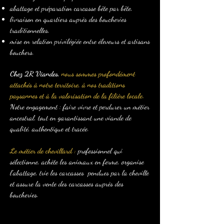
abattage et préparation carcasse bête par bête,
livraison en quartiers auprès des boucheries
traditionnelles,
mise en relation privilégiée entre éleveurs et artisans
bouchers.
Chez 2R Viandes,
nous sommes profondément
attachés à notre territoire, à nos traditions
paysannes et à la valorisation de la filière locale.
Notre engagement : faire vivre et perdurer un métier
ancestral, tout en garantissant une viande de
qualité, authentique et tracée.
Le métier de chevillard :
professionnel qui
sélectionne, achète les animaux en ferme, organise
l’abattage, trie les carcasses pendues par la cheville
et assure la vente des carcasses auprès des
boucheries.