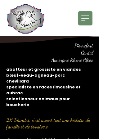
Pierrefort
Cantal
Auvergne Rhone Alpes
abatteur et grossiste en viandes
bœuf-veau-agneau-porc
chevillard
specialiste en races limousine et
aubrac
selectionneur animaux pour
boucherie
2R Viandes, c’est avant tout une histoire de
famille et de territoire.