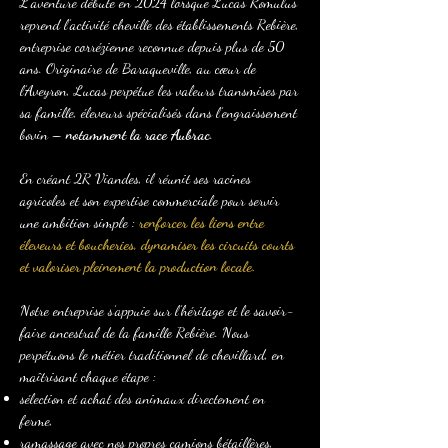
L’aventure débute en 2024 lorsque Lucas Romulus
reprend l’activité cheville des établissements Rebière,
entreprise corrézienne reconnue depuis plus de 50
ans. Originaire de Baraqueville, au cœur de
l’Aveyron, Lucas perpétue les valeurs transmises par
sa famille, éleveurs spécialisés dans l’engraissement
bovin –
notamment la race Aubrac
.
En créant 2R Viandes, il réunit ses racines
agricoles et son expertise commerciale pour servir
une ambition simple :
renforcer les liens entre
éleveurs et boucheries, dynamiser les circuits courts
et valoriser pleinement la production locale.
Notre entreprise s’appuie sur l’héritage et le savoir-
faire ancestral de la famille Rebière. Nous
perpétuons le métier traditionnel de chevillard, en
maîtrisant chaque étape :
sélection et achat des animaux directement en
ferme,
ramassage avec nos propres camions bétaillères,