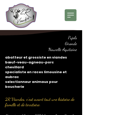
Pujols
Gironde
Nouvelle Aquitaine
abatteur et grossiste en viandes
bœuf-veau-agneau-porc
chevillard
specialiste en races limousine et
aubrac
selectionneur animaux pour
boucherie
2R Viandes, c’est avant tout une histoire de
famille et de territoire.