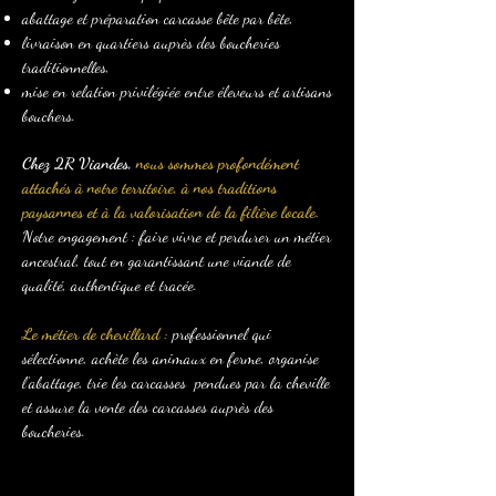
abattage et préparation carcasse bête par bête,
livraison en quartiers auprès des boucheries
traditionnelles,
mise en relation privilégiée entre éleveurs et artisans
bouchers.
Chez 2R Viandes,
nous sommes profondément
attachés à notre territoire, à nos traditions
paysannes et à la valorisation de la filière locale.
Notre engagement : faire vivre et perdurer un métier
ancestral, tout en garantissant une viande de
qualité, authentique et tracée.
Le métier de chevillard :
professionnel qui
sélectionne, achète les animaux en ferme, organise
l’abattage, trie les carcasses pendues par la cheville
et assure la vente des carcasses auprès des
boucheries.