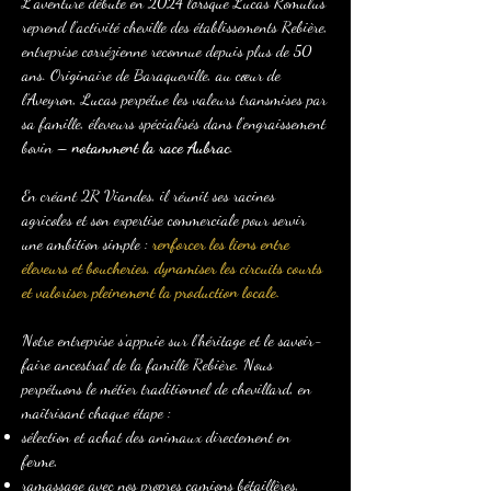
L’aventure débute en 2024 lorsque Lucas Romulus
reprend l’activité cheville des établissements Rebière,
entreprise corrézienne reconnue depuis plus de 50
ans. Originaire de Baraqueville, au cœur de
l’Aveyron, Lucas perpétue les valeurs transmises par
sa famille, éleveurs spécialisés dans l’engraissement
bovin –
notamment la race Aubrac
.
En créant 2R Viandes, il réunit ses racines
agricoles et son expertise commerciale pour servir
une ambition simple :
renforcer les liens entre
éleveurs et boucheries, dynamiser les circuits courts
et valoriser pleinement la production locale.
Notre entreprise s’appuie sur l’héritage et le savoir-
faire ancestral de la famille Rebière. Nous
perpétuons le métier traditionnel de chevillard, en
maîtrisant chaque étape :
sélection et achat des animaux directement en
ferme,
ramassage avec nos propres camions bétaillères,