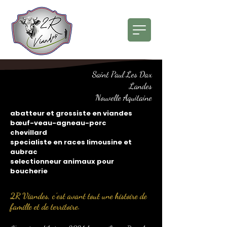
Saint Paul Les Dax
Landes
Nouvelle Aquitaine
abatteur et grossiste en viandes
bœuf-veau-agneau-porc
chevillard
specialiste en races limousine et
aubrac
selectionneur animaux pour
boucherie
2R Viandes, c’est avant tout une histoire de
famille et de territoire.