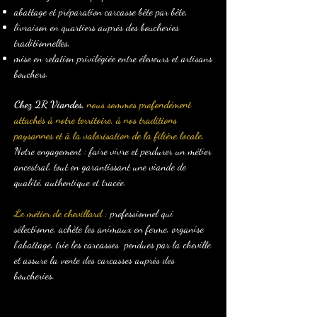
abattage et préparation carcasse bête par bête,
livraison en quartiers auprès des boucheries
traditionnelles,
mise en relation privilégiée entre éleveurs et artisans
bouchers.
Chez 2R Viandes,
nous sommes profondément
attachés à notre territoire, à nos traditions
paysannes et à la valorisation de la filière locale.
Notre engagement : faire vivre et perdurer un métier
ancestral, tout en garantissant une viande de
qualité, authentique et tracée.
Le métier de chevillard :
professionnel qui
sélectionne, achète les animaux en ferme, organise
l’abattage, trie les carcasses pendues par la cheville
et assure la vente des carcasses auprès des
boucheries.