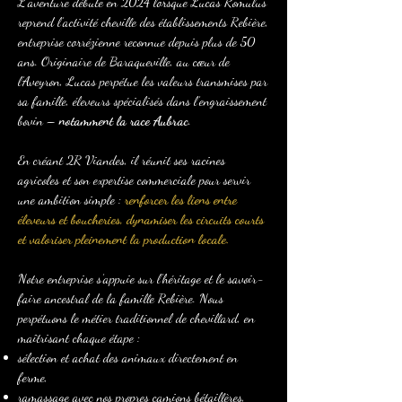
L’aventure débute en 2024 lorsque Lucas Romulus
reprend l’activité cheville des établissements Rebière,
entreprise corrézienne reconnue depuis plus de 50
ans. Originaire de Baraqueville, au cœur de
l’Aveyron, Lucas perpétue les valeurs transmises par
sa famille, éleveurs spécialisés dans l’engraissement
bovin –
notamment la race Aubrac
.
En créant 2R Viandes, il réunit ses racines
agricoles et son expertise commerciale pour servir
une ambition simple :
renforcer les liens entre
éleveurs et boucheries, dynamiser les circuits courts
et valoriser pleinement la production locale.
Notre entreprise s’appuie sur l’héritage et le savoir-
faire ancestral de la famille Rebière. Nous
perpétuons le métier traditionnel de chevillard, en
maîtrisant chaque étape :
sélection et achat des animaux directement en
ferme,
ramassage avec nos propres camions bétaillères,