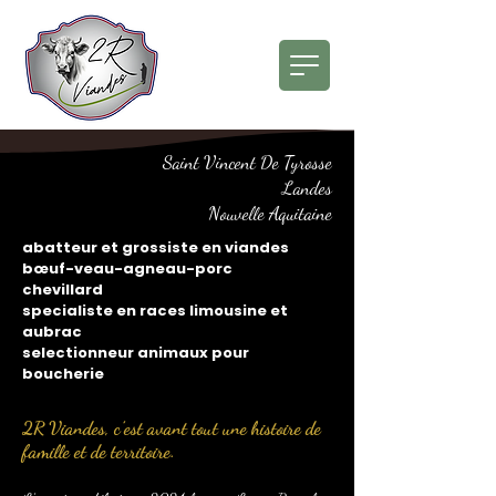
Saint Vincent De Tyrosse
Landes
Nouvelle Aquitaine
abatteur et grossiste en viandes
bœuf-veau-agneau-porc
chevillard
specialiste en races limousine et
aubrac
selectionneur animaux pour
boucherie
2R Viandes, c’est avant tout une histoire de
famille et de territoire.