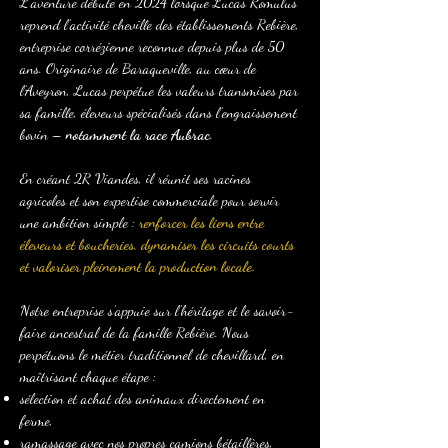
L’aventure débute en 2024 lorsque Lucas Romulus
reprend l’activité cheville des établissements Rebière,
entreprise corrézienne reconnue depuis plus de 50
ans. Originaire de Baraqueville, au cœur de
l’Aveyron, Lucas perpétue les valeurs transmises par
sa famille, éleveurs spécialisés dans l’engraissement
bovin –
notamment la race Aubrac
.
En créant 2R Viandes, il réunit ses racines
agricoles et son expertise commerciale pour servir
une ambition simple :
renforcer les liens entre
éleveurs et boucheries, dynamiser les circuits courts
et valoriser pleinement la production locale.
Notre entreprise s’appuie sur l’héritage et le savoir-
faire ancestral de la famille Rebière. Nous
perpétuons le métier traditionnel de chevillard, en
maîtrisant chaque étape :
sélection et achat des animaux directement en
ferme,
ramassage avec nos propres camions bétaillères,