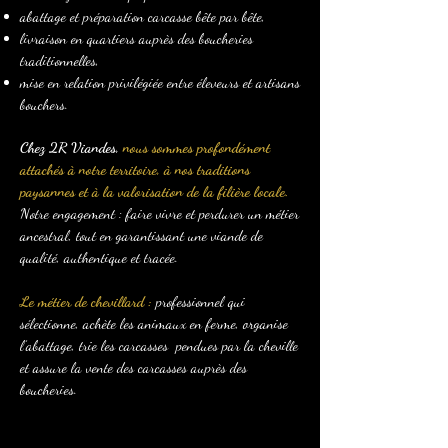
abattage et préparation carcasse bête par bête,
livraison en quartiers auprès des boucheries
traditionnelles,
mise en relation privilégiée entre éleveurs et artisans
bouchers.
Chez 2R Viandes,
nous sommes profondément
attachés à notre territoire, à nos traditions
paysannes et à la valorisation de la filière locale.
Notre engagement : faire vivre et perdurer un métier
ancestral, tout en garantissant une viande de
qualité, authentique et tracée.
Le métier de chevillard :
professionnel qui
sélectionne, achète les animaux en ferme, organise
l’abattage, trie les carcasses pendues par la cheville
et assure la vente des carcasses auprès des
boucheries.