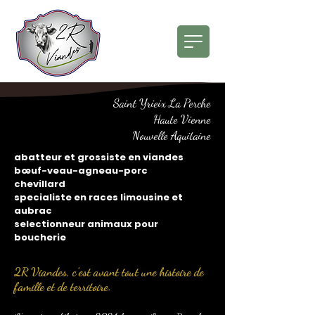
Saint Yrieix La Perche
Haute Vienne
Nouvelle Aquitaine
abatteur et grossiste en viandes
bœuf-veau-agneau-porc
chevillard
specialiste en races limousine et
aubrac
selectionneur animaux pour
boucherie
2R Viandes, c’est avant tout une histoire de
famille et de territoire.