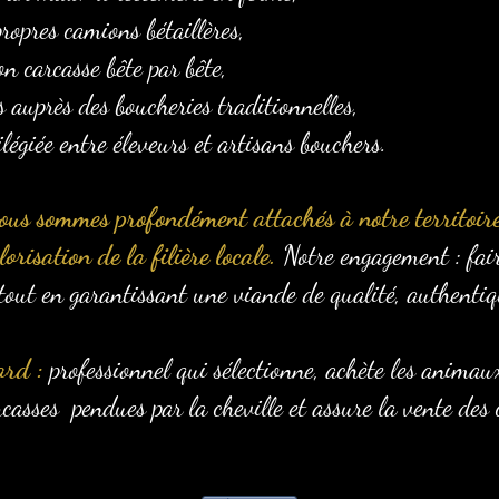
ropres camions bétaillères,
on carcasse bête par bête,
s auprès des boucheries traditionnelles,
ilégiée entre éleveurs et artisans bouchers.
ous sommes profondément attachés à notre territoire
orisation de la filière locale.
Notre engagement : fair
tout en garantissant une viande de qualité, authentiqu
ard :
professionnel qui sélectionne, achète les animau
carcasses pendues par la cheville et assure la vente des