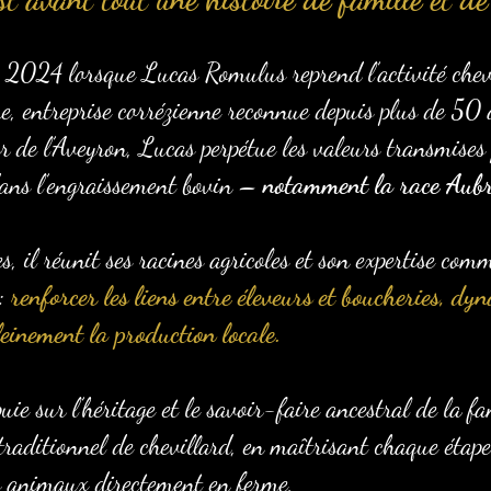
 2024 lorsque Lucas Romulus reprend l’activité chevi
re, entreprise corrézienne reconnue depuis plus de 50 
 de l’Aveyron, Lucas perpétue les valeurs transmises 
 dans l’engraissement bovin –
notamment la race Aub
 il réunit ses racines agricoles et son expertise comm
 :
renforcer les liens entre éleveurs et boucheries, dyn
leinement la production locale.
puie sur l’héritage et le savoir-faire ancestral de la f
traditionnel de chevillard, en maîtrisant chaque étape
es animaux directement en ferme,