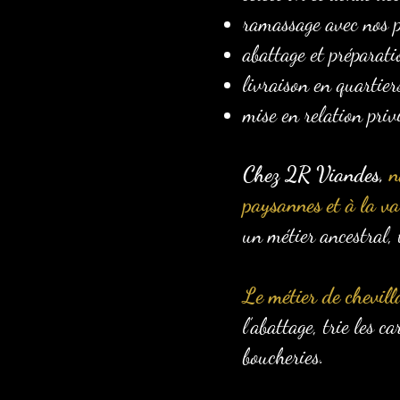
ramassage avec nos p
abattage et préparati
livraison en quartier
mise en relation priv
Chez 2R Viandes,
n
paysannes et à la val
un métier ancestral, 
Le métier de chevill
l’abattage, trie les 
boucheries.