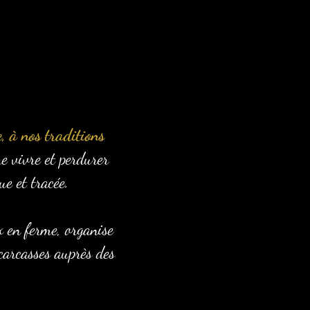
, à nos traditions
e vivre et perdurer
e et tracée.
x en ferme, organise
 carcasses auprès des