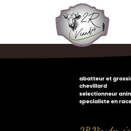
abatteur et gros
chevillard
selectionneur ani
specialiste en rac
2R Viandes, c’es