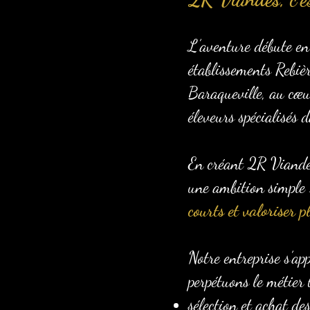
L’aventure débute en
établissements Rebiè
Baraqueville, au cœur
éleveurs spécialisés
En créant 2R Viandes,
une ambition simple
courts et valoriser p
Notre entreprise s’ap
perpétuons le métier 
sélection et achat d