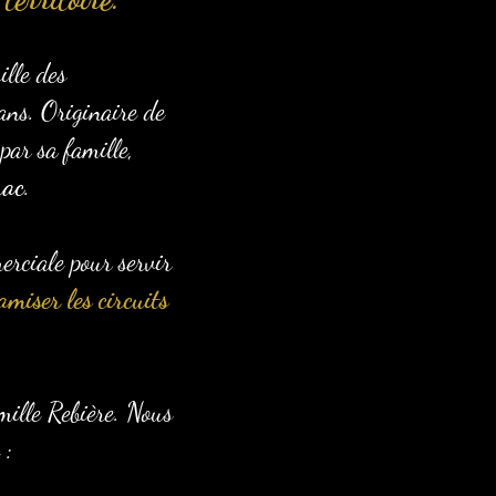
lle des
ans. Originaire de
par sa famille,
rac
.
erciale pour servir
amiser les circuits
amille Rebière. Nous
 :