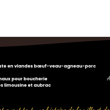
siste en viandes bœuf-veau-agneau-porc
A
maux pour boucherie
es limousine et aubrac
t avant tout une histoire de famille et de 