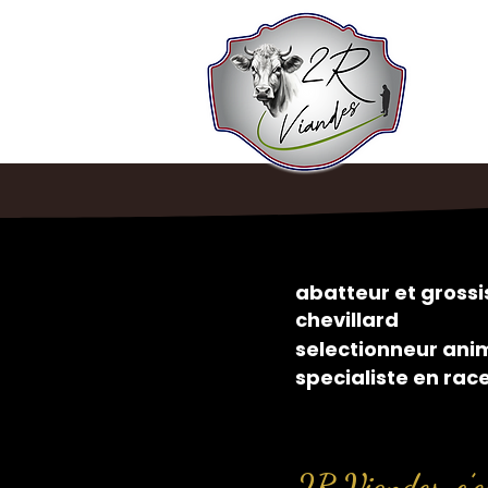
abatteur et gros
chevillard
selectionneur ani
specialiste en rac
2R Viandes, c’es