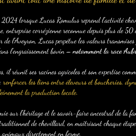
 2024 lorsque Lucas Romulus reprend l’activité chevi
re, entreprise corrézienne reconnue depuis plus de 50 
 de l’Aveyron, Lucas perpétue les valeurs transmises 
 dans l’engraissement bovin –
notamment la race Aub
 il réunit ses racines agricoles et son expertise comm
 :
renforcer les liens entre éleveurs et boucheries, dyn
leinement la production locale.
puie sur l’héritage et le savoir-faire ancestral de la f
traditionnel de chevillard, en maîtrisant chaque étape
es animaux directement en ferme,