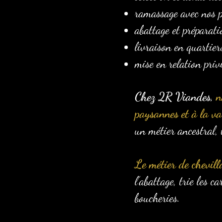
ramassage avec nos p
abattage et préparati
livraison en quartier
mise en relation priv
Chez 2R Viandes,
n
paysannes et à la val
un métier ancestral, 
Le métier de chevill
l’abattage, trie les 
boucheries.