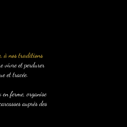
, à nos traditions
e vivre et perdurer
e et tracée.
x en ferme, organise
 carcasses auprès des