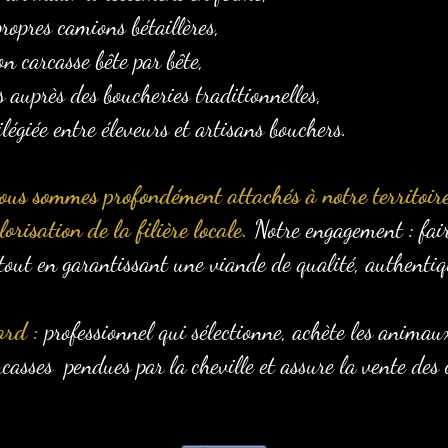
ropres camions bétaillères,
on carcasse bête par bête,
s auprès des boucheries traditionnelles,
ilégiée entre éleveurs et artisans bouchers.
ous sommes profondément attachés à notre territoire
orisation de la filière locale.
Notre engagement : fair
tout en garantissant une viande de qualité, authentiqu
ard :
professionnel qui sélectionne, achète les animau
carcasses pendues par la cheville et assure la vente des