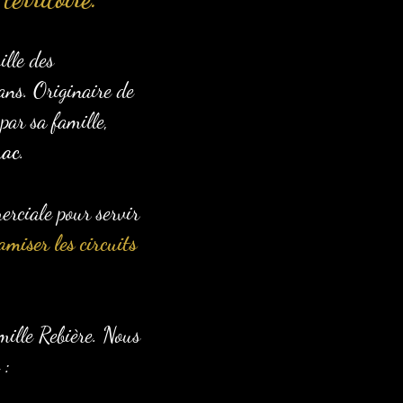
lle des
ans. Originaire de
par sa famille,
rac
.
erciale pour servir
amiser les circuits
amille Rebière. Nous
 :