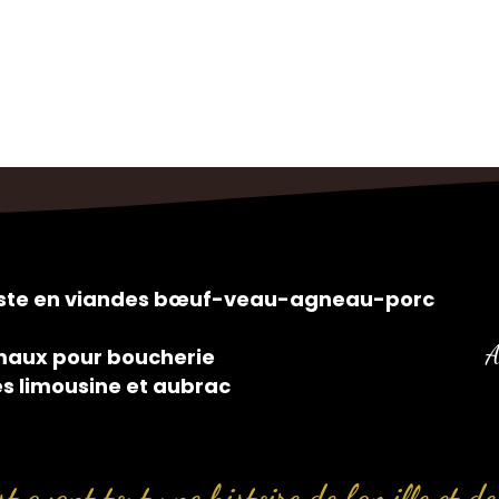
siste en viandes bœuf-veau-agneau-porc
A
maux pour boucherie
es limousine et aubrac
t avant tout une histoire de famille et de 