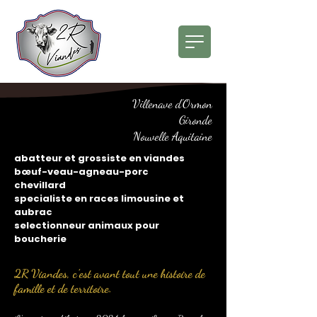
Villenave d'Ormon
Gironde
Nouvelle Aquitaine
abatteur et grossiste en viandes
bœuf-veau-agneau-porc
chevillard
specialiste en races limousine et
aubrac
selectionneur animaux pour
boucherie
2R Viandes, c’est avant tout une histoire de
famille et de territoire.