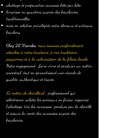
abattage et préparation carcasse bête par bête,
livraison en quartiers auprès des boucheries
traditionnelles,
mise en relation privilégiée entre éleveurs et artisans
bouchers.
Chez 2R Viandes,
nous sommes profondément
attachés à notre territoire, à nos traditions
paysannes et à la valorisation de la filière locale.
Notre engagement : faire vivre et perdurer un métier
ancestral, tout en garantissant une viande de
qualité, authentique et tracée.
Le métier de chevillard :
professionnel qui
sélectionne, achète les animaux en ferme, organise
l’abattage, trie les carcasses pendues par la cheville
et assure la vente des carcasses auprès des
boucheries.