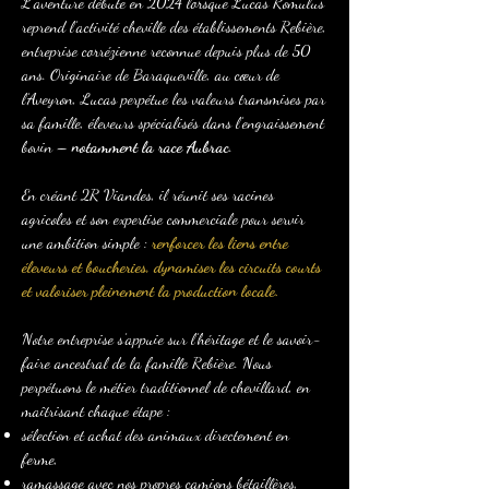
L’aventure débute en 2024 lorsque Lucas Romulus
reprend l’activité cheville des établissements Rebière,
entreprise corrézienne reconnue depuis plus de 50
ans. Originaire de Baraqueville, au cœur de
l’Aveyron, Lucas perpétue les valeurs transmises par
sa famille, éleveurs spécialisés dans l’engraissement
bovin –
notamment la race Aubrac
.
En créant 2R Viandes, il réunit ses racines
agricoles et son expertise commerciale pour servir
une ambition simple :
renforcer les liens entre
éleveurs et boucheries, dynamiser les circuits courts
et valoriser pleinement la production locale.
Notre entreprise s’appuie sur l’héritage et le savoir-
faire ancestral de la famille Rebière. Nous
perpétuons le métier traditionnel de chevillard, en
maîtrisant chaque étape :
sélection et achat des animaux directement en
ferme,
ramassage avec nos propres camions bétaillères,