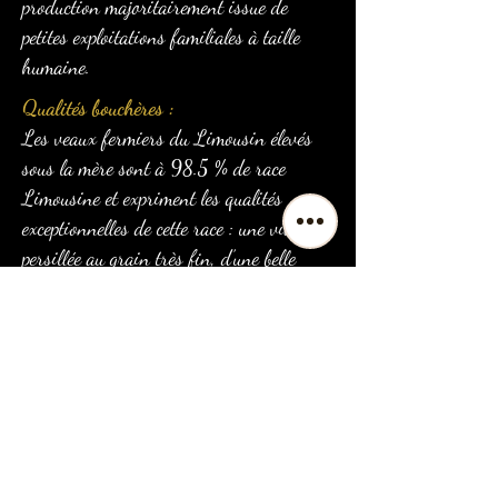
production majoritairement issue de
petites exploitations familiales à taille
humaine.
Qualités bouchères :
Les veaux fermiers du Limousin élevés
sous la mère sont à 98.5 % de race
Limousine et expriment les qualités
exceptionnelles de cette race : une viande
persillée au grain très fin, d’une belle
couleur rose clair à rose satiné, d’aspect
laiteux, avec un gras blanc satiné et
onctueux, et surtout tendre et savoureuse.
Cette qualité est garantie par le savoir-
faire des éleveurs de la région qui assure
aux consommateurs des produits gustatifs
supérieurs grâce à des méthodes de