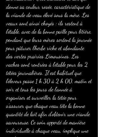
donne sa couleur rosée, caractéristique de
la viande de veau élevé sous la mère. Les
veaux sont ainsi choyés : ils restent à
l’étable, avec de la bonne paille pour litière,
pendant que leurs mères sortent la journée
pour pâturer l’herbe riche et abondante
des vertes prairies Limousines. Les
vaches sont rentrées à l’étable pour les 2
tétées journalières. Il est habituel que
l’éleveur passe 1 h 30 à 2 h 00, matin et
soir et tous les jours de l’année à
organiser et surveiller la tétée pour
s’assurer que chaque veau tête la bonne
quantité de lait afin d’obtenir une viande
savoureuse. Ce soin apporté de manière
individuelle à chaque veau, implique une