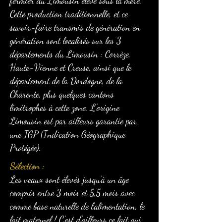
fermier du Limousin élevé sous la mère.
Cette production traditionnelle, et ce
savoir-faire transmis de génération en
génération sont localisés sur les 3
départements du Limousin : Corrèze,
Haute-Vienne et Creuse, ainsi que le
département de la Dordogne, de la
Charente, plus quelques cantons
limitrophes à cette zone. L’origine
Limousin est par ailleurs garantie par
une IGP (Indication Géographique
Protégée).
Sélection :
Les veaux sont élevés jusqu’à un âge
compris entre 3 mois et 5,5 mois avec
comme base naturelle de l’alimentation, le
lait maternel ! C’est d’ailleurs ce lait qui